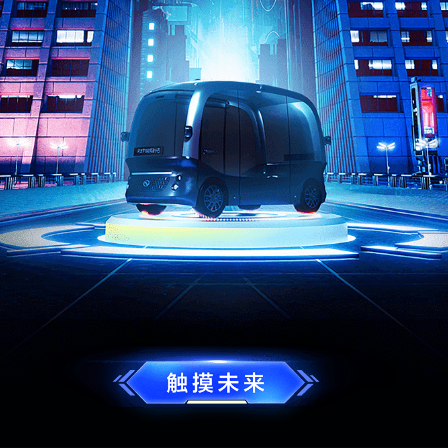
提车地点：
欢
乐
大
道
认证日期：2026-08-08
你
的
品
味
不
一
般
，
由
你
定
制
的
百
度
阿
波
龙
I
I
就
是
飒
！
极寒装置
游走介质
灵魂休憩设备
助眠设备
保暖层
氧气制造机