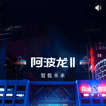
集装箱风
--
乘客序列号
位
姓名：